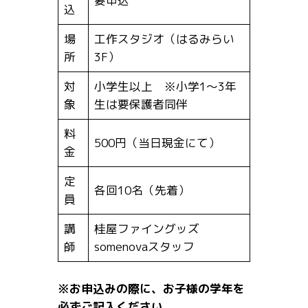
要申込
込
場
工作スタジオ（はるみらい
所
3F）
対
小学生以上 ※小学1～3年
象
生は要保護者同伴
料
500円（当日現金にて）
金
定
各回10名（先着）
員
講
桂屋ファイングッズ
師
somenovaスタッフ
※お申込みの際に、お子様の学年を
必ずご記入ください。