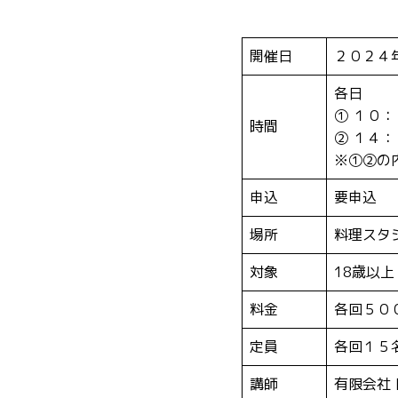
開催日
２０２４
各日
① １０
時間
② １４
※①②の
申込
要申込
場所
料理スタ
対象
18歳以上
料金
各回５０
定員
各回１５
講師
有限会社