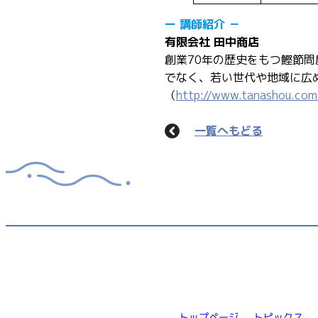
ー 講師紹介 －
有限会社 田中商店
創業70年の歴史をもつ鰹節
でなく、若い世代や地域に広
（
http://www.tanashou.com
一覧へもどる
トップページ
トピックス