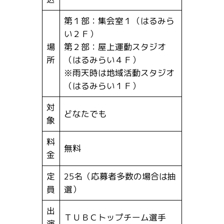
第１部：集会室１（はるみら
い２Ｆ）
場
第２部：屋上運動スタジオ
所
（はるみらい４Ｆ）
※雨天時は地域活動スタジオ
（はるみらい１Ｆ）
対
どなたでも
象
料
無料
金
定
25名（応募者多数の場合は抽
員
選）
出
ＴＵＢＣトップチーム選手
演