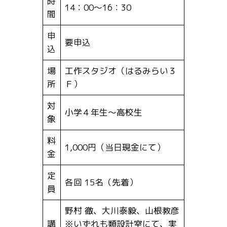
時
14：00～16：30
間
申
要申込
込
場
工作スタジオ（はるみらい３
所
Ｆ）
対
小学４年生～高校生
象
料
1,000円（当日現金にて）
金
定
各回 15名（先着）
員
野村 徹、大川泰毅、山根教彦
講
※いずれも類設計室にて、実