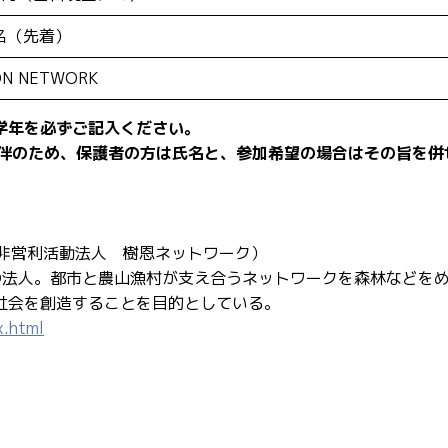
名（先着）
ON NETWORK
学年を必ずご記入ください。
同伴のため、保護者の方は氏名と、参加希望の場合はその旨を併
非営利活動法人 樹恩ネットワーク）
PO法人。都市と農山漁村が支え合うネットワークを森林などを
社会を創造することを目的としている。
x.html