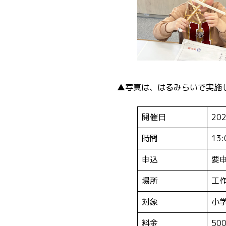
▲写真は、はるみらいで実施
開催日
20
時間
13:
申込
要
場所
工
対象
小
料金
50