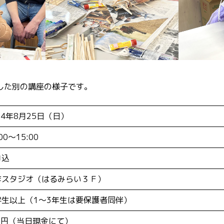
した別の講座の様子です。
24年8月25日（日）
00～15:00
申込
作スタジオ（はるみらい３Ｆ）
学生以上（1～3年生は要保護者同伴）
0円（当日現金にて）