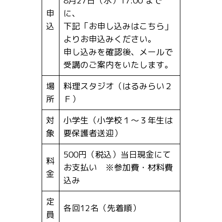
8月27日（水）17:00 まで
申
に、
込
下記「お申し込みはこちら」
よりお申込みください。
申し込みを確認後、メールで
受講のご案内をいたします。
場
料理スタジオ（はるみらい２
所
Ｆ）
対
小学生（小学校１～３年生は
象
要保護者送迎）
500円（税込）当日現金にて
料
お支払い ※参加費・材料費
金
込み
定
各回12名（先着順）
員