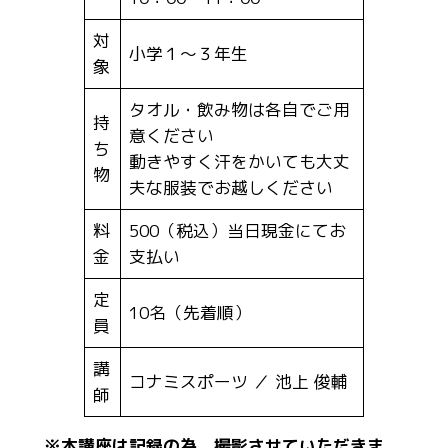
対
小学１～３年生
象
タオル・飲み物は各自でご用
持
意ください
ち
動きやすく汗をかいても大丈
物
夫な服装でお越しください
料
500（税込）当日現金にてお
金
支払い
定
10名（先着順）
員
講
コナミスポーツ ／ 池上 俊輔
師
※本講座は記録の為、撮影させていただきま