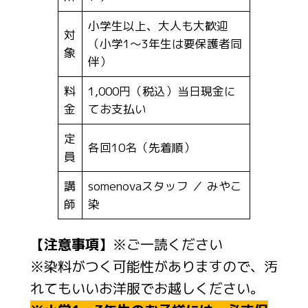
小学生以上、大人も大歓迎
対
（小学1～3年生は要保護者同
象
伴）
料
1,000円（税込）当日現金に
金
てお支払い
定
各回10名（先着順）
員
講
somenovaスタッフ ／ みやこ
師
染
【注意事項】
※ご一読ください
※染料がつく可能性がありますので、汚
れてもいいお洋服でお越しください。