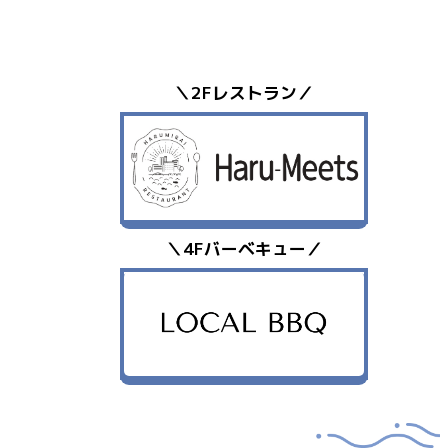
＼2Fレストラン／
＼4Fバーベキュー／