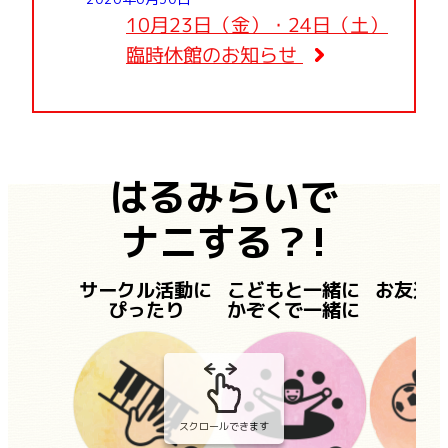
10月23日（金）・24日（土）
臨時休館のお知らせ
はるみらいで
ナニする？!
サークル活動に
こどもと一緒に
お友達
ぴったり
かぞくで一緒に
スクロールできます