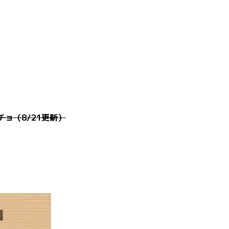
。
ョ（8/21更新）