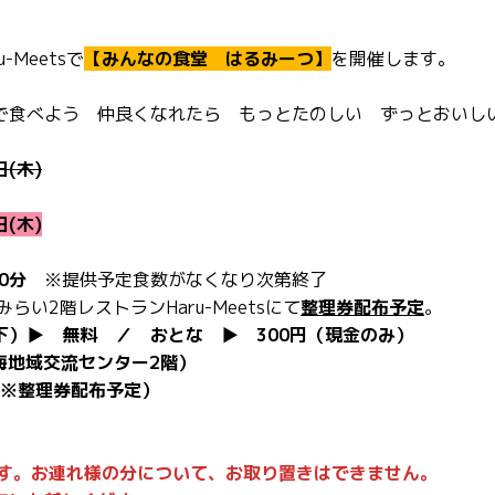
Meetsで
【みんなの食堂 はるみーつ】
を開催します。
で食べよう 仲良くなれたら もっとたのしい ずっとおいし
日(木)
日(木)
0分
※提供予定食数がなくなり次第終了
らい2階レストランHaru-Meetsにて
整理券配布予定
。
）▶ 無料 ／ おとな ▶ 300円（現金のみ）
晴海地域交流センター2階）
順※整理券配布予定）
です。お連れ様の分について、お取り置きはできません。