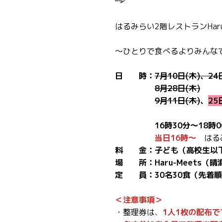
はるみらい2階レストランHaru-
～ひとりで食べるよりみんな
日 時：
7月10日(木)、24
8月28日(木)
9月11日(木)
、
25
16時30分～18時0
当日
16
時～
はるみ
料 金：子ども（高校生以下
場 所：Haru-Meets（
定 員：30名30食（先着
＜注意事項＞
・整理券は
、
1人1枚の配布