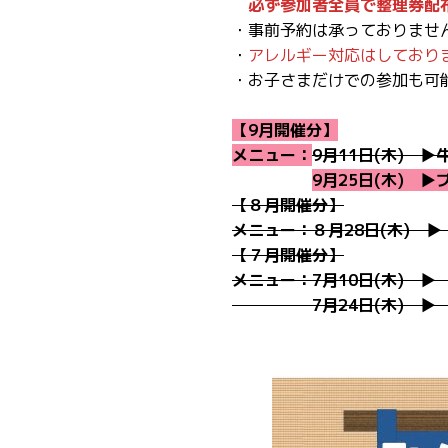
必ず参加者全員で整理券配
・事前予約は承っておりませ
・
アレルギー対応はしており
・お子さまだけでの参加も可
【9月開催分】
メニュー：
9月11日(木) 
9月25日(木) 
【８月開催分】
メニュー：８月28日(木) 
【７月開催分】
メニュー：7月10日(木) 
7月24日(木) 