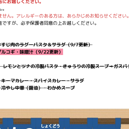
布にお越しください。
ん。
ません。アレルギーのある方は、あらかじめお知らせください
能ですが、必ず保護者同意の上お越しください。
▶牛すじ肉のラグーパスタ＆サラダ（9/7更新）
▶プルコギ・味噌汁（9/22更新）
▶ レモンとツナの冷製パスタ・きゅうりの冷製スープ⇒ガスパチ
▶ キーマカレー・スパイスカレー・サラダ
▶ 冷やし中華（醤油）
・
わかめスープ