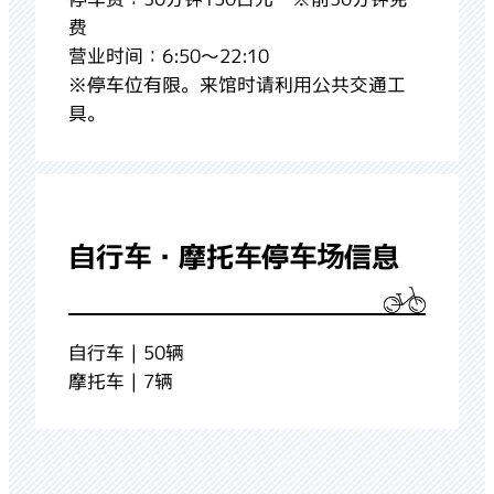
费
营业时间：6:50～22:10
※停车位有限。来馆时请利用公共交通工
具。
自行车・摩托车停车场信息
自行车｜50辆
摩托车｜7辆