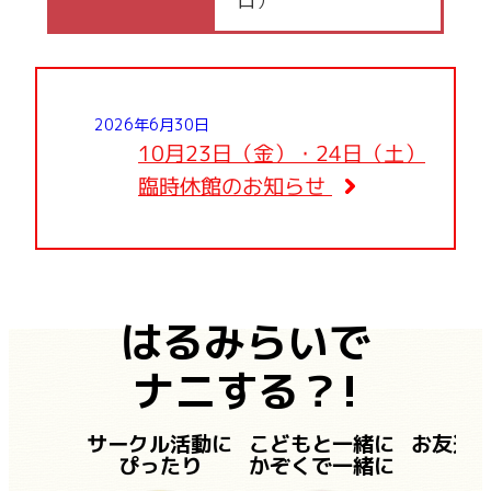
2026年6月30日
10月23日（金）・24日（土）
臨時休館のお知らせ
はるみらいで
ナニする？!
サークル活動に
こどもと一緒に
お友達
ぴったり
かぞくで一緒に